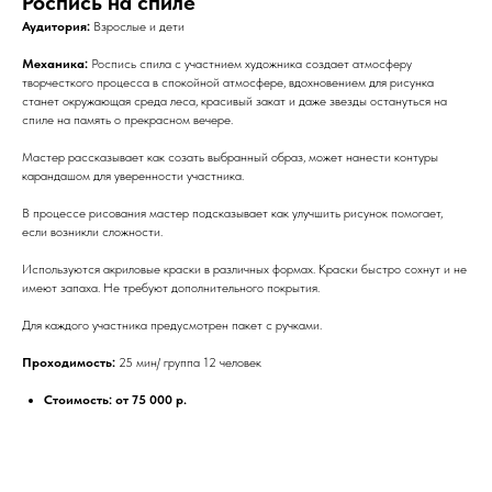
Роспись на спиле
Аудитория:
Взрослые и дети
Механика:
Роспись спила с участнием художника создает атмосферу
творчесткого процесса в спокойной атмосфере, вдохновением для рисунка
станет окружающая среда леса, красивый закат и даже звезды остануться на
спиле на память о прекрасном вечере.
Мастер рассказывает как созать выбранный образ, может нанести контуры
карандашом для уверенности участника.
В процессе рисования мастер подсказывает как улучшить рисунок помогает,
если возникли сложности.
Используются акриловые краски в различных формах. Краски быстро сохнут и не
имеют запаха. Не требуют дополнительного покрытия.
Для каждого участника предусмотрен пакет с ручками.
Проходимость:
25 мин/ группа 12 человек
Стоимость: от 75 000 р.