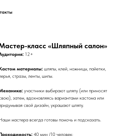
такты
Мастер-класс
«Шляпный салон»
Аудитория:
12+
Кастом материалы:
шляпы, клей, ножницы, пайетки,
перья, стразы, ленты, шипы.
Механика:
участники выбирают шляпу (или приносят
свою), затем, вдохновляясь вариантами кастома или
придумывая свой дизайн, украшают шляпу.
Наши мастера всегда готовы помочь и подсказать.
Проходимость:
40 мин /10 человек;